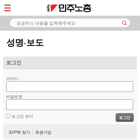
*
마이페이지
소개
<
소식
성명·보도
- 공지사항
- 성명·보도
로그인
- 기타 공고
아이디
노동상담
비밀번호
자료
부설기관
로그인 유지
로그인
업무
ID/PW 찾기
회원가입