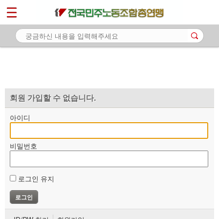
*
마이페이지
소개
<
소식
노동상담
자료
회원 가입할 수 없습니다.
부설기관
아이디
업무
비밀번호
로그인 유지