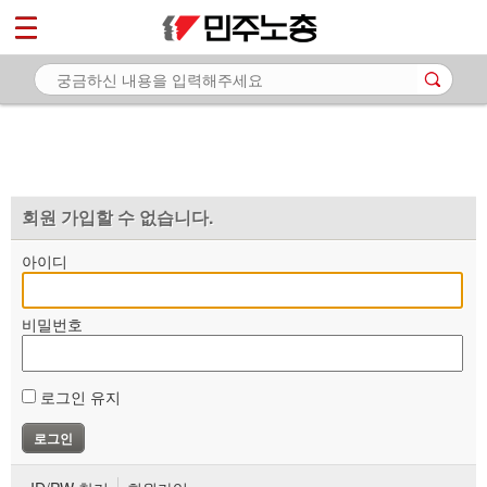
*
마이페이지
소개
<
소식
노동상담
자료
회원 가입할 수 없습니다.
부설기관
아이디
업무
비밀번호
로그인 유지