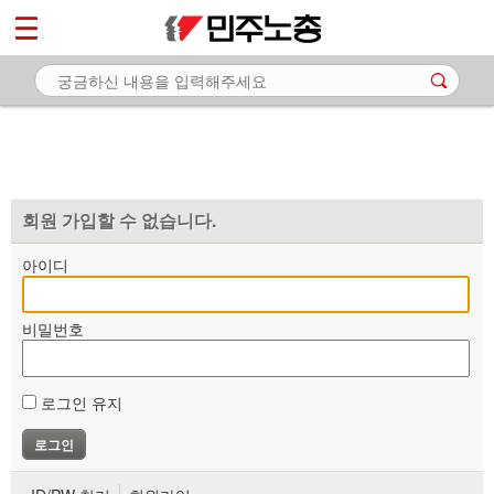
*
마이페이지
소개
<
소식
노동상담
자료
회원 가입할 수 없습니다.
부설기관
아이디
업무
비밀번호
로그인 유지