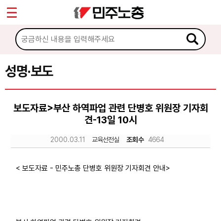
*
Sketchbook5, 스케치북5
마이페이지
소개
<
소식
성명·보도
Sketchbook5, 스케치북5
공지사항
보도자료>부산 하역파업 관련 단병호 위원장 기자회
성명·보도
견-13일 10시
기타 공고
2000.03.11
교육선전실
조회수
4664
노동상담
< 보도자료 - 민주노총 단병호 위원장 기자회견 안내>
자료
부설기관