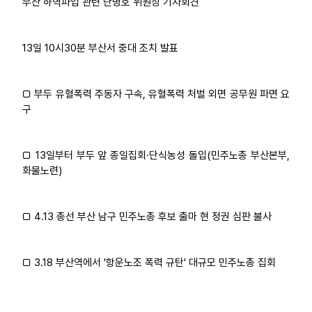
부산 하역파업 관련 단병호 위원장 기자회견
업무
13일 10시30분 부산서 중대 조치 발표
□ 부두 유혈폭력 주동자 구속, 유혈폭력 처벌 외면 공무원 파면 요
구
□ 13일부터 부두 앞 종일집회·단식농성 돌입(민주노총 부산본부,
화물노련)
□ 4.13 총선 부산 남구 민주노총 후보 출마 현 정권 심판 불사
□ 3.18 부산역에서 '항운노조 폭력 규탄' 대규모 민주노총 집회