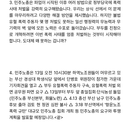
3. 민주노총은 파업이 시작된 이후 여러 방법으로 정부당국에 폭력
사태 처벌을 강력히 요구해왔습니다. 우리는 상식 선에서 이 문제
를 마무리하려고 다양한 해결 방안을 제시했습니다. 하지만 불법
유혈 폭력 주동자 몇 명 처벌도 못하는 일선 행정력의 무능력과 무
기력의 벽 앞에 모든 노력은 수포로 돌아갔습니다. 부두를 진정으
로 개혁하려면 이번 폭력 사태를 엄중 처벌하는 것부터 시작해야
합니다. 도대체 왜 못하는 겁니까?
4. 민주노총은 13일 오전 10시30분 하역노조원들이 머무르고 있
는 부산 경성대 학생식당 앞에서 단병호 위원장이 참가한 가운데
기자회견을 열고 △ 부두 유혈폭력 주동자 구속, 유혈폭력 처벌 외
면 공무원 파면 요구 △ 13일부터 부두 앞 종일집회·단식농성 돌입
(민주노총 부산본부, 화물노련) △ 4.13 총선 부산 남구 민주노총
후보 출마 검토 현 정권 심판 불사 △ 3.18 부산역에서 '항운노조
폭력 규탄' 대규모 민주노총 집회 개최 등 민주노총의 요구와 투쟁
계획을 발표할 예정입니다.<끝>