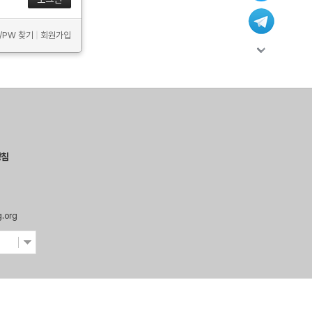
D/PW 찾기
|
회원가입
방침
g.org