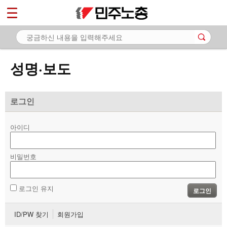
*
마이페이지
소개
<
소식
성명·보도
- 공지사항
- 성명·보도
로그인
- 기타 공고
아이디
노동상담
비밀번호
자료
부설기관
로그인 유지
로그인
업무
ID/PW 찾기
회원가입