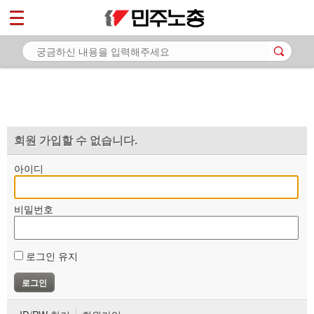
*
마이페이지
소개
<
소식
노동상담
자료
회원 가입할 수 없습니다.
부설기관
아이디
업무
비밀번호
로그인 유지