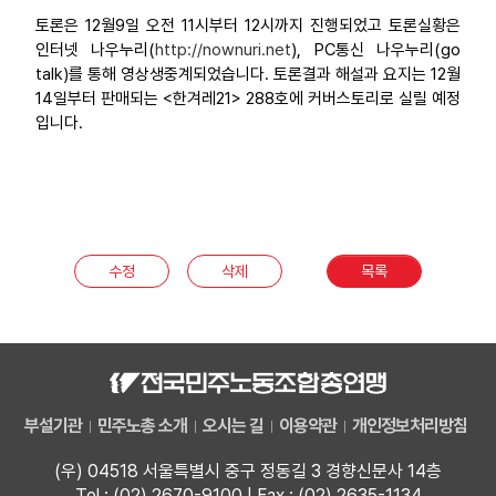
토론은 12월9일 오전 11시부터 12시까지 진행되었고 토론실황은
인터넷 나우누리(
http://nownuri.net
), PC통신 나우누리(go
talk)를 통해 영상생중계되었습니다. 토론결과 해설과 요지는 12월
14일부터 판매되는 <한겨레21> 288호에 커버스토리로 실릴 예정
입니다.
수정
삭제
목록
부설기관
민주노총 소개
오시는 길
이용약관
개인정보처리방침
(우) 04518 서울특별시 중구 정동길 3 경향신문사 14층
Tel : (02) 2670-9100 | Fax : (02) 2635-1134