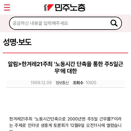
*
Sketchbook5, 스케치북5
마이페이지
소개
<
소식
성명·보도
Sketchbook5, 스케치북5
공지사항
알림>한겨레21주최 '노동시간 단축을 통한 주5일근
성명·보도
무'에 대한
기타 공고
1999.12.09
정보통신
조회수
10925
노동상담
자료
한겨레21주최 '노동시간단축으로 2000년엔 주5일 근무를?'이라
는 주제로 인터넷 생중계 토론회가 12월9일 오전11시에 열렸습니
부설기관