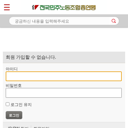
*
마이페이지
소개
<
소식
노동상담
자료
회원 가입할 수 없습니다.
부설기관
아이디
업무
비밀번호
로그인 유지