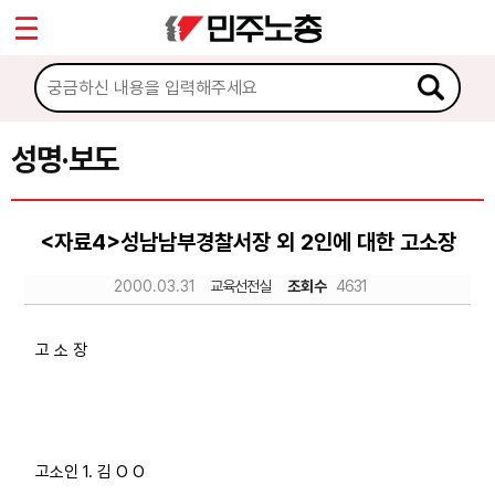
*
Sketchbook5, 스케치북5
마이페이지
소개
<
소식
성명·보도
Sketchbook5, 스케치북5
공지사항
<자료4>성남남부경찰서장 외 2인에 대한 고소장
성명·보도
2000.03.31
교육선전실
조회수
4631
기타 공고
노동상담
고 소 장
자료
고소인 1. 김 O O
부설기관