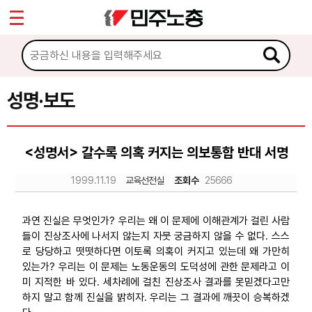
*
Sketchbook5, 스케치북5
마이페이지
소개
<
소식
성명·보도
Sketchbook5, 스케치북5
공지사항
<성명서> 갈수록 의혹 커지는 의보통합 반대 서명
성명·보도
1999.11.19
교육선전실
조회수
25666
기타 공고
노동상담
과연 진실은 무엇인가? 우리는 왜 이 문제에 이해관계가 걸린 사람
들이 진상조사에 나서지 않는지 자뭇 궁금하지 않을 수 없다. 스스
로 당당하고 떳떳하다면 이토록 의혹이 커지고 있는데 왜 가만히
자료
있는가? 우리는 이 문제는 노동운동의 도덕성에 관한 문제라고 이
미 지적한 바 있다. 세차례에 걸친 진상조사 결과를 못믿겠다고만
하지 말고 함께 진실을 밝히자. 우리는 그 결과에 깨끗이 승복하겠
부설기관