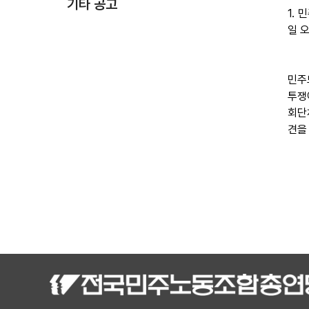
기타 공고
1.
일 
민주
투쟁
회단
견을