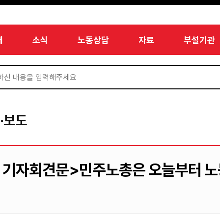
개
소식
노동상담
자료
부설기관
·보도
기자회견문>민주노총은 오늘부터 노동