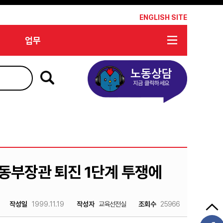
*
ENGLISH SITE
업무
노동상담
지금 클릭하세요
부장관 퇴진 1단계 투쟁에
작성일
1999.11.19
작성자
교육선전실
조회수
25966