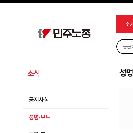
메뉴 건너뛰기
로그인
회원가입
Sketchbook5, 스케치북5
마이페이지
소개
소
<
소식
공지사항
Sketchbook5, 스케치북5
성명·보도
기타 공고
성명
소식
노동상담
자료
공지사항
부설기관
성명·보도
업무