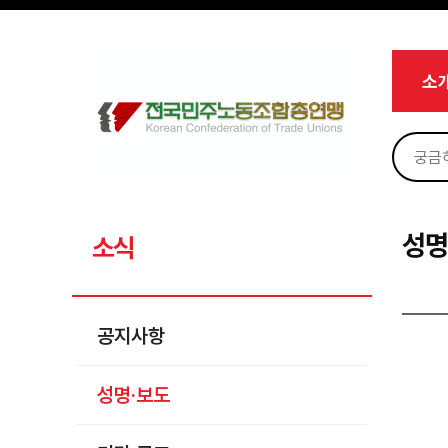
메뉴 건너뛰기
로그인
회원가입
마이페이지
소개
소
<
소식
공지사항
성명·보도
기타 공고
성명
소식
노동상담
자료
공지사항
부설기관
성명·보도
업무