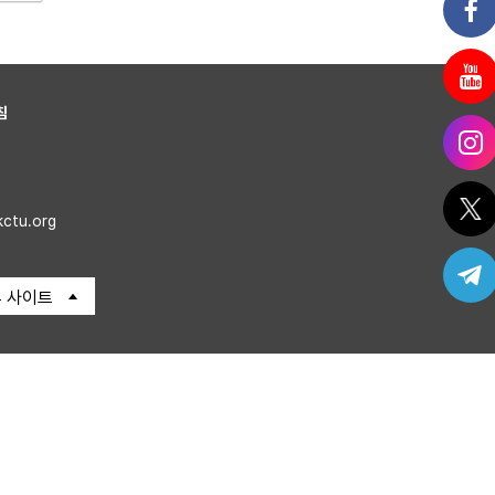
침
kctu.org
 사이트