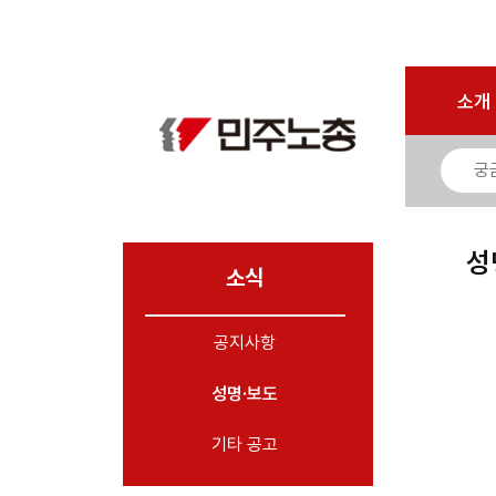
로그인
회원가입
마이페이지
소개
<
소개
소식
- 공지사항
- 성명·보도
- 기타 공고
성
소식
노동상담
공지사항
자료
성명·보도
부설기관
업무
기타 공고