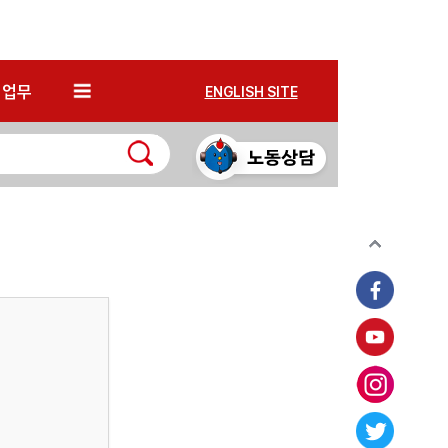
*
업무
ENGLISH SITE