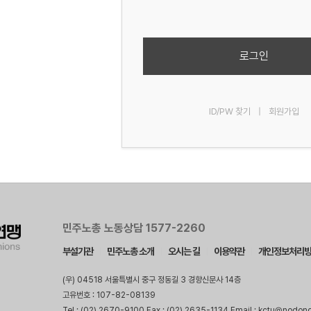
로그인
ID/PW 찾기
|
회원가입
민주노총 노동상담 1577-2260
부설기관
민주노총 소개
오시는 길
이용약관
개인정보처리
(우) 04518 서울특별시 중구 정동길 3 경향신문사 14층
고유번호 : 107-82-08139
Tel : (02) 2670-9100 Fax : (02) 2635-1134 Email : kctu@nodon