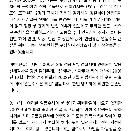
2. 지난 2000년 10월 차수련 위원장이 검찰로 이송되어 검찰청 구
치감에 들어가기 전에 알몸으로 신체검사를 받았고, 같은 달 전교
조의 조합원인 2명의 교사가 집회에 참가하다 경찰서에 연행되어
마찬가지로 알몸 신체검사를 받았습니다. 이를 계기로 자해의 위험
이 없고 정황 상 흉기의 반입 이유가 없는데도 무리한 알몸수색으
로 수치심을 유발하고 정신적 고통을 주어 인권침해 소지가 높다는
판단 하에 민변, 노동, 인권, 여성단체 등이 '인권유린 알몸수색 근
절을 위한 공동대책위원회'를 구성하여 진상조사 및 대책활동을 벌
인바 있습니다.
이번 판결은 지난 2000년 3월 성남 남부경찰서에 연행되어 알몸
신체검사를 당한 김아무개, 박아무개, 신아무개 씨에 대하여 2001
년 10월 대법원 승소판결과 2002년 7월 헌법재판소의 위헌 판결
에 이어 '알몸수색은 위법' 임을 다시 한번 명백하게 확인한 판결입
니다.
3. 그러나 이러한 알몸수색이 불법이고 위헌판결이 나오고 있지만
2002년 4월 파업 중이던 한국 씨그네틱스 여성 조합원들이 평화
시위를 하다 구로경찰서에 연행되어 과도한 알몸수색을 당하여 무
리를 일으킨 사례에서 여실히 보여주듯이 일선에서는 전혀 개선의
기미가 보이지 않고 있습니다. 이는 앞으로도 재발할 가능성을 충