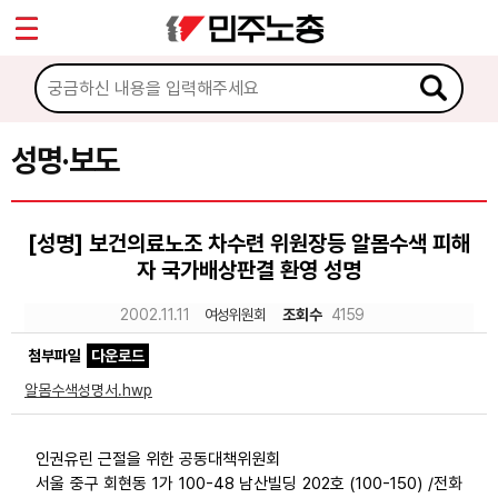
*
Sketchbook5, 스케치북5
마이페이지
소개
<
소식
성명·보도
Sketchbook5, 스케치북5
공지사항
[성명] 보건의료노조 차수련 위원장등 알몸수색 피해
성명·보도
자 국가배상판결 환영 성명
기타 공고
2002.11.11
여성위원회
조회수
4159
노동상담
첨부파일
다운로드
알몸수색성명서.hwp
자료
인권유린 근절을 위한 공동대책위원회
부설기관
서울 중구 회현동 1가 100-48 남산빌딩 202호 (100-150) /전화