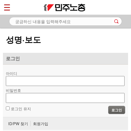
*
마이페이지
소개
<
소식
성명·보도
- 공지사항
- 성명·보도
로그인
- 기타 공고
아이디
노동상담
비밀번호
자료
부설기관
로그인 유지
로그인
업무
ID/PW 찾기
회원가입