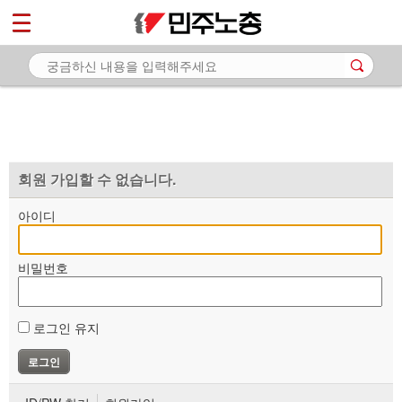
*
마이페이지
소개
<
소식
노동상담
자료
회원 가입할 수 없습니다.
부설기관
아이디
업무
비밀번호
로그인 유지