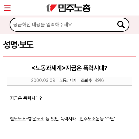
*
Sketchbook5, 스케치북5
마이페이지
소개
<
소식
성명·보도
Sketchbook5, 스케치북5
공지사항
<노동과세계>지금은 폭력시대?
성명·보도
2000.03.09
노동과세계
조회수
4916
기타 공고
노동상담
지금은 폭력시대?
자료
철도노조-항운노조 등 잇단 폭력사태…민주노조운동 '수단'
부설기관