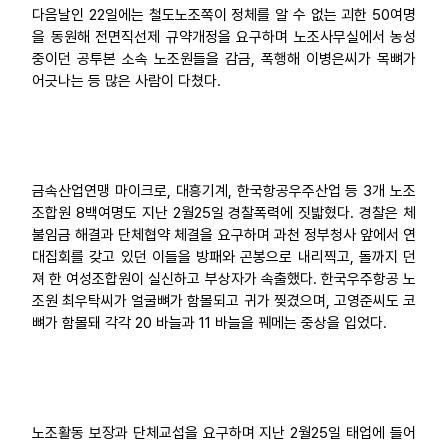
다음날인 22일에는 철도노조쪽이 정체를 알 수 없는 괴한 50여명
을 동원해 전면직선제 규약개정을 요구하며 노조사무실에서 농성
중이던 공투본 소속 노조원들을 감금, 폭행해 이병은씨가 목뼈가
어긋나는 등 많은 사람이 다쳤다.
금속산업연맹 마이크로, 대흥기계, 한국항공우주산업 등 3개 노조
조합원 8백여명도 지난 2월25일 경찰폭력에 짓밟혔다. 경찰은 체
불임금 해결과 단체협약 체결을 요구하며 과천 정부청사 앞에서 연
대집회를 갖고 있던 이들을 방패와 곤봉으로 내리찍고, 돌까지 던
져 한 여성조합원이 실신하고 부상자가 속출했다. 한국우주항공 노
조원 최우탁씨가 얼굴뼈가 함몰되고 귀가 찢겼으며, 고영준씨도 코
뼈가 함몰돼 각각 20 바늘과 11 바늘을 꿰메는 중상을 입었다.
노조활동 보장과 단체교섭을 요구하며 지난 2월25일 태업에 들어