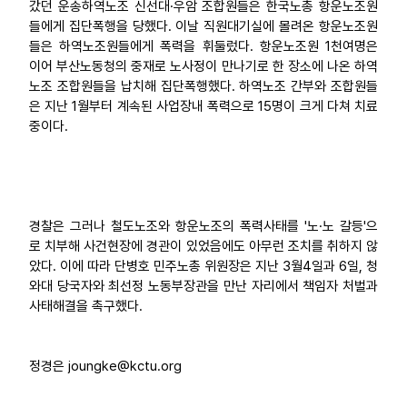
갔던 운송하역노조 신선대·우암 조합원들은 한국노총 항운노조원
들에게 집단폭행을 당했다. 이날 직원대기실에 몰려온 항운노조원
들은 하역노조원들에게 폭력을 휘둘렀다. 항운노조원 1천여명은
이어 부산노동청의 중재로 노사정이 만나기로 한 장소에 나온 하역
노조 조합원들을 납치해 집단폭행했다. 하역노조 간부와 조합원들
은 지난 1월부터 계속된 사업장내 폭력으로 15명이 크게 다쳐 치료
중이다.
경찰은 그러나 철도노조와 항운노조의 폭력사태를 '노·노 갈등'으
로 치부해 사건현장에 경관이 있었음에도 아무런 조치를 취하지 않
았다. 이에 따라 단병호 민주노총 위원장은 지난 3월4일과 6일, 청
와대 당국자와 최선정 노동부장관을 만난 자리에서 책임자 처벌과
사태해결을 촉구했다.
정경은 joungke@kctu.org