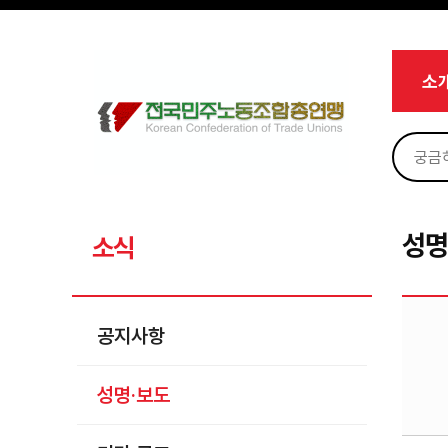
메뉴 건너뛰기
로그인
회원가입
Sketchbook5, 스케치북5
마이페이지
소개
소
<
소식
공지사항
Sketchbook5, 스케치북5
성명·보도
기타 공고
성명
소식
노동상담
자료
공지사항
부설기관
성명·보도
업무