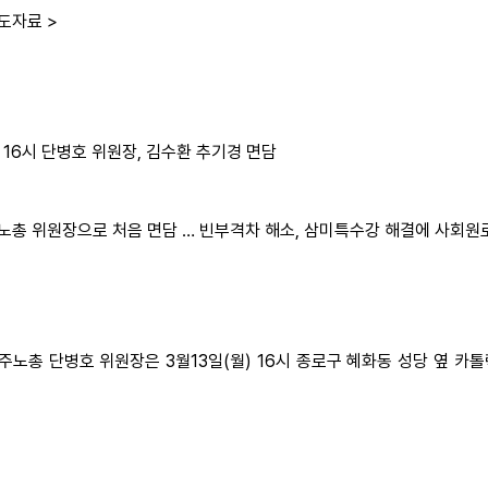
보도자료 >
일 16시 단병호 위원장, 김수환 추기경 면담
노총 위원장으로 처음 면담 … 빈부격차 해소, 삼미특수강 해결에 사회원
 민주노총 단병호 위원장은 3월13일(월) 16시 종로구 혜화동 성당 옆
.