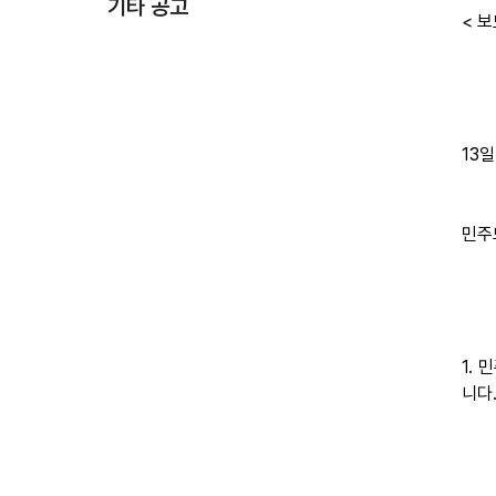
기타 공고
< 
13
민주
1.
니다