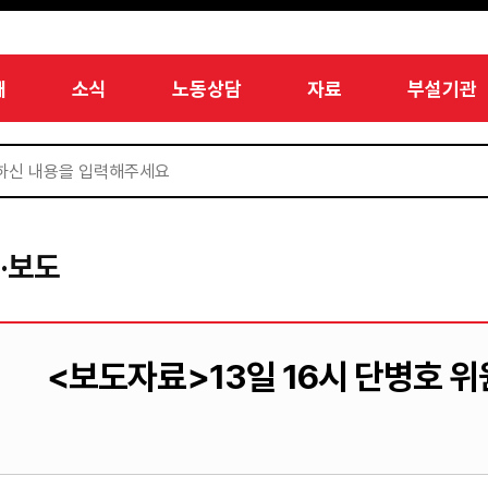
개
소식
노동상담
자료
부설기관
·보도
<보도자료>13일 16시 단병호 위