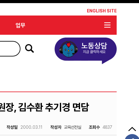
*
ENGLISH SITE
업무
노동상담
지금 클릭하세요
원장, 김수환 추기경 면담
작성일
2000.03.11
작성자
교육선전실
조회수
4837