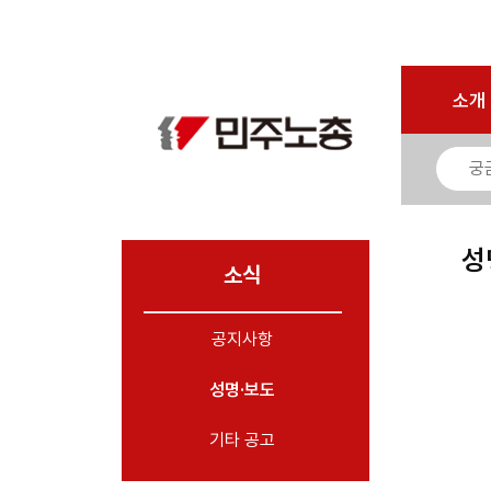
로그인
회원가입
마이페이지
소개
<
소개
소식
- 공지사항
- 성명·보도
- 기타 공고
성
소식
노동상담
공지사항
자료
성명·보도
부설기관
업무
기타 공고