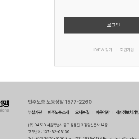
로그인
ID/PW 찾기
|
회원가입
민주노총 노동상담 1577-2260
부설기관
민주노총 소개
오시는 길
이용약관
개인정보처리
(우) 04518 서울특별시 중구 정동길 3 경향신문사 14층
고유번호 : 107-82-08139
Tel : (02) 2670-9100 Fax : (02) 2635-1134 Email : kctu@nodon