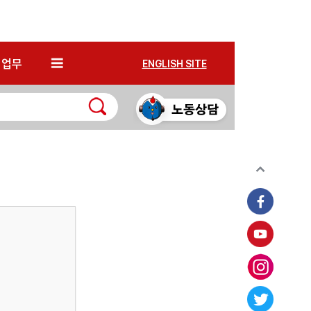
*
업무
ENGLISH SITE