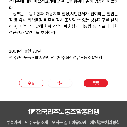
성다수에 대해 미필적고의에 의한 살인행위에 준해 엄중히 처벌하
라.
- 정부는 노동조합과 해당지역 환경,시민단체가 참여하는 발암물
질 등 유해 화학물질 배출을 감시,조사할 수 있는 상설기구를 설치
하고, 기업들의 유해 화학물질의 배출량과 이동량 등 자료에 대한
접근권과 알권리를 보장하라.
2001년 10월 30일
전국민주노동조합총연맹·전국민주화학섬유노동조합연맹
수정
삭제
목록
부설기관
민주노총 소개
오시는 길
이용약관
개인정보처리방침