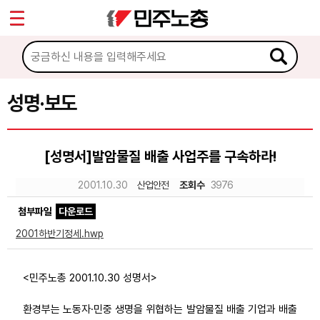
*
Sketchbook5, 스케치북5
마이페이지
소개
<
소식
성명·보도
Sketchbook5, 스케치북5
공지사항
[성명서]발암물질 배출 사업주를 구속하라!
성명·보도
2001.10.30
산업안전
조회수
3976
기타 공고
첨부파일
다운로드
노동상담
2001하반기정세.hwp
자료
<민주노총 2001.10.30 성명서>
부설기관
환경부는 노동자·민중 생명을 위협하는 발암물질 배출 기업과 배출