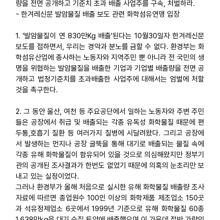
량을 전면 공개하고 기준치 초과 배출 사업주를 구속, 처벌하라.
- 한겨레신문 발암물질 배출 보도 관련 화학섬유연맹 입장
업무
1. '발암물질이 연 830만Kg 배출'된다는 10월30일자 한겨레신문
보도를 접하면서, 우리는 경악과 분노를 금할 수 없다. 환경부는 화
학섬유산업에 종사하는 노동자와 지역주민 뿐 아니라 전 국민의 생
명을 위협하는 발암물질을 배출한 기업과 기업별 배출량을 전면 공
개하고 법정기준치를 초과배출한 사업주에 대해서는 엄벌에 처할
것을 촉구한다.
2. 그 동안 울산, 여천 등 주요공단에서 일하는 노동자와 주변 주민
들은 공장에서 취급 및 배출되는 각종 유독성 화학물질 때문에 편
두통,호흡기 질환 등 여러가지 질병에 시달려왔다. 그리고 공장에
서 발생하는 먼지나 공장 굴뚝을 통해 대기로 배출되는 물질 속에
각종 유해 화학물질이 함유되어 있을 것으로 의심해왔지만 정부기
관의 공개된 조사결과가 한번도 없었기 때문에 의혹의 눈초리만 보
내고 있는 실정이었다.
그러나 환경부가 올해 처음으로 실시한 유해 화학물질 배출량 조사
자료에 따르면 종업원수 100인 이상의 화학제품 제조업소 150곳
과 석유정제업소 6곳에서 1999년 기준으로 유해 화학물질 60종
1,638만kg을 대기,수질,토양에 배출했으며 이 가운데 절반 가량인