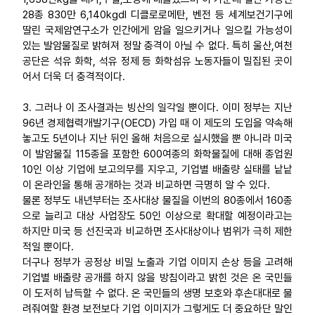
28종 830만 6,140kgdl 디클로로메탄, 벤전 등 세계보건기구에
딸린 국제암연구소가 인간에게 암을 일으키거나 일으킬 가능성이
있는 발암물질로 밝혀져 정말 충격이 아닐 수 없다. 특히 울산,여천
공단은 석유 화학, 석유 정제 등 화학섬유 노동자들이 밀집된 곳이
어서 더욱 더 충격적이다.
3. 그러나 이 조사결과는 빙산의 일각일 뿐이다. 이미 정부는 지난
96년 경제협력개발기구(OECD) 가입 때 이 제도의 도입을 약속해
놓고도 5년이나 지난 뒤인 올해 처음으로 실시했을 뿐 아니라 미국
이 발암물질 115종을 포함한 600여종의 화학물질에 대해 종업원
10인 이상 기업에 보고의무를 지우고, 기업별 배출량 실태를 낱낱
이 온라인을 통해 공개하는 것과 비교하면 극명히 알 수 있다.
물론 정부도 내년부터는 조사대상 물질을 이번의 80종에서 160종
으로 늘리고 대상 사업장도 50인 이상으로 확대할 예정이라고는
하지만 미국 등 선진국과 비교하면 조사대상이나 범위가 극히 제한
적일 뿐이다.
더구나 정부가 공정상 비밀 노출과 기업 이미지 손상 등을 고려해
기업별 배출량 공개를 하지 않을 방침이라고 밝힌 것은 온 국민들
이 도저히 납득할 수 없다. 온 국민들의 생명 보호와 후손대대로 물
려줘여할 환경 보전보다 기업 이미지가 그렇게도 더 중요하단 말인