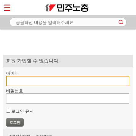
*
마이페이지
소개
<
소식
노동상담
자료
회원 가입할 수 없습니다.
부설기관
아이디
업무
비밀번호
로그인 유지