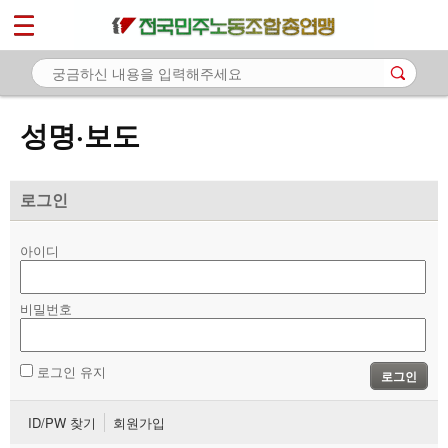
*
마이페이지
소개
<
소식
성명·보도
- 공지사항
- 성명·보도
로그인
- 기타 공고
아이디
노동상담
비밀번호
자료
부설기관
로그인 유지
로그인
업무
ID/PW 찾기
회원가입