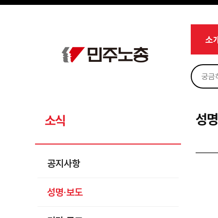
메뉴 건너뛰기
로그인
회원가입
마이페이지
소개
소
<
소식
공지사항
성명·보도
기타 공고
성명
소식
노동상담
자료
공지사항
부설기관
성명·보도
업무