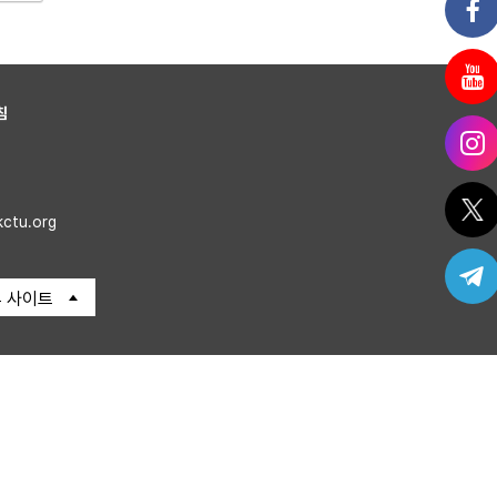
침
kctu.org
 사이트