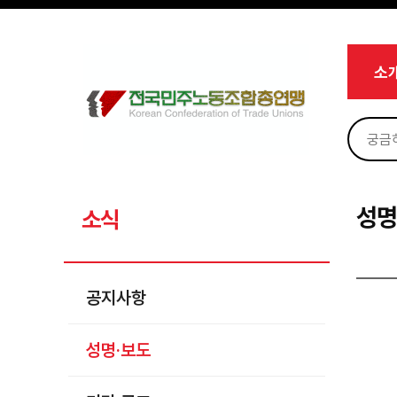
메뉴 건너뛰기
로그인
회원가입
마이페이지
소개
소
<
소식
공지사항
성명·보도
기타 공고
성명
소식
노동상담
자료
공지사항
부설기관
성명·보도
업무