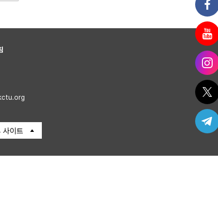
침
kctu.org
 사이트