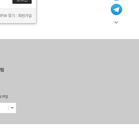
D/PW 찾기
|
회원가입
방침
g.org