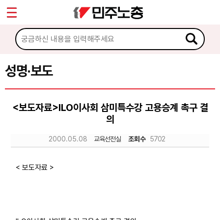
*
Sketchbook5, 스케치북5
마이페이지
소개
<
소식
성명·보도
Sketchbook5, 스케치북5
공지사항
<보도자료>ILO이사회 삼미특수강 고용승계 촉구 결
성명·보도
의
기타 공고
2000.05.08
교육선전실
조회수
5702
노동상담
< 보도자료 >
자료
부설기관