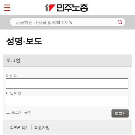
*
마이페이지
소개
<
소식
성명·보도
- 공지사항
- 성명·보도
로그인
- 기타 공고
아이디
노동상담
비밀번호
자료
부설기관
로그인 유지
로그인
업무
ID/PW 찾기
회원가입