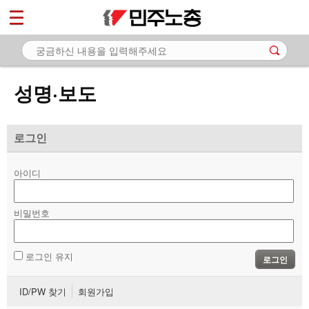
*
마이페이지
소개
<
소식
성명·보도
- 공지사항
- 성명·보도
로그인
- 기타 공고
아이디
노동상담
비밀번호
자료
부설기관
로그인 유지
로그인
업무
ID/PW 찾기
회원가입