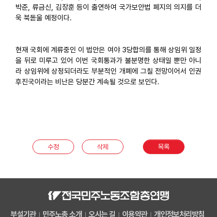
박준, 류금신, 김장훈 등이 출연하여 국가보안법 폐지의 의지를 더
욱 북돋울 예정이다.
현재 국회에 계류중인 이 법안은 여야 3당합의를 통해 상임위 일정
을 뒤로 미루고 있어 이번 국회통과가 불분명한 상태일 뿐만 아니
라 상임위에 상정되더라도 부분적인 개폐에 그칠 전망이어서 인권
후진국이라는 비난은 당분간 계속될 것으로 보인다.
수정
삭제
목록
부설기관
민주노총 소개
오시는 길
이용약관
개인정보처리방침