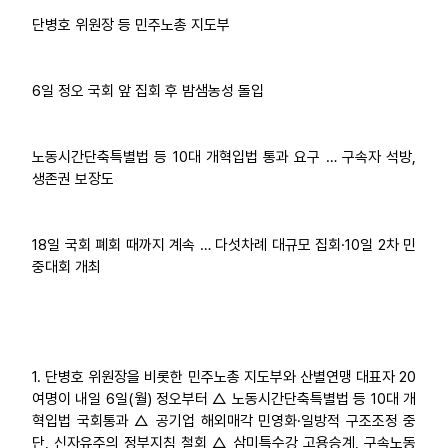
단병호 위원장 등 민주노총 지도부
업무
6일 정오 국회 앞 집회 후 밤샘농성 돌입
노동시간단축특별법 등 10대 개혁입법 통과 요구 … 구속자 석방,
생존권 보장도
18일 국회 폐회 때까지 계속 … 다섯차례 대규모 집회·10일 2차 민
중대회 개최
1. 단병호 위원장을 비롯한 민주노총 지도부와 산별연맹 대표자 20
여명이 내일 6일(월) 정오부터 △ 노동시간단축특별법 등 10대 개
혁입법 국회통과 △ 공기업 해외매각 민영화·일방적 구조조정 중
단, 신자유주의 정부지침 철회 △ 삼미특수강 고용승계, 구속노동