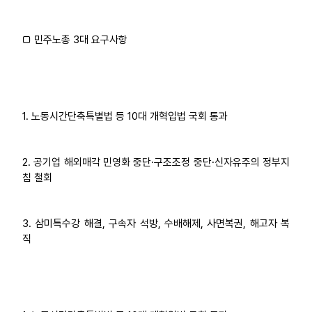
□ 민주노총 3대 요구사항
1. 노동시간단축특별법 등 10대 개혁입법 국회 통과
2. 공기업 해외매각 민영화 중단·구조조정 중단·신자유주의 정부지
침 철회
3. 삼미특수강 해결, 구속자 석방, 수배해제, 사면복권, 해고자 복
직