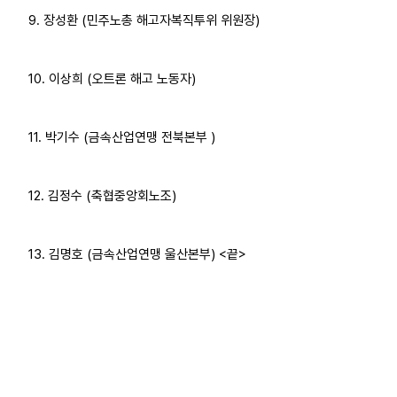
9. 장성환 (민주노총 해고자복직투위 위원장)
10. 이상희 (오트론 해고 노동자)
11. 박기수 (금속산업연맹 전북본부 )
12. 김정수 (축협중앙회노조)
13. 김명호 (금속산업연맹 울산본부) <끝>