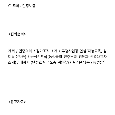
○ 주최 : 민주노총
<집회순서>
개회 / 민중의례 / 참가조직 소개 / 투쟁사업장 연설(재능교육, 삼
미특수강등) / 농성선포식(농성돌입 민주노총 임원과 산별대표자
소개) / 대회사 (단병호 민주노총 위원장) / 결의문 낭독 / 농성돌입
<참고자료>