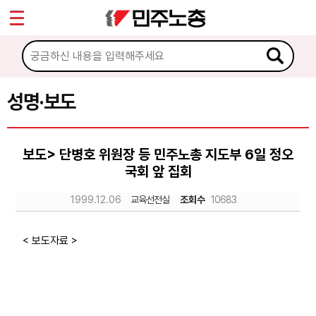
*
Sketchbook5, 스케치북5
마이페이지
소개
<
소식
성명·보도
Sketchbook5, 스케치북5
공지사항
보도> 단병호 위원장 등 민주노총 지도부 6일 정오
성명·보도
국회 앞 집회
기타 공고
1999.12.06
교육선전실
조회수
10683
노동상담
< 보도자료 >
자료
부설기관