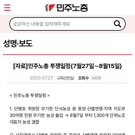
*
Sketchbook5, 스케치북5
마이페이지
소개
<
소식
성명·보도
Sketchbook5, 스케치북5
공지사항
[자료]민주노총 투쟁일정(7월27일∼8월15일)
성명·보도
2000.07.27
교육선전실
조회수
4409
기타 공고
노동상담
< 민주노총 투쟁일정 >
1. 단병호 위원장 무기한 단식농성 등 중앙·산별연맹·지역 지도부
자료
30여명 전원 무기한 농성 돌입 → 8월7일 부터 1,300개 단위노조
대표자 농성 결합
부설기관