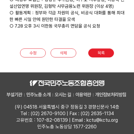
설산업연맹 위원장, 김형탁 사무금융노련 위원장 (이상 4명)
○ 활동계획 : 정부와 각급 차원의 공식, 비공식 대화를 통해 최대
한 빠른 시일 안에 원만한 타결을 모색
○ 7.28 오후 3시 이한동 국무총리 면담을 공식 요청
수정
삭제
목록
부설기관
민주노총 소개
오시는 길
이용약관
개인정보처리방침
(우) 04518 서울특별시 중구 정동길 3 경향신문사 14층
Tel : (02) 2670-9100 | Fax : (02) 2635-1134
고유번호 : 107-82-08139 | Email : kctu@kctu.org
민주노총 노동상담 1577-2260