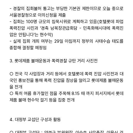
- 경찰의 집회불허 통고는 부당한 기본권 제한이므로 오늘 중으로
서울경찰청으로 이의신청을 제출
- 집회는 100명 규모의 침묵시위로 계획하고 있음(호텔롯데 파업
폭력진압 사진과 '경축 남북장관급회담 - 민족화해시대에 폭력진
압은 안됩니다'는 현수막)
- 실제 집회 개최 여부는 29일 아침까지 정부의 사태수습 태도를
종합해 결정할 예정임
3. 롯데제품 불매운동과 폭력경찰 규탄 거리 사진전
○ 전국 각 사업장과 거리 등에서 호텔롯데 폭력 진압 사진전과 대
국민 홍보전을 통해 폭력 진압을 참상을 알리고 롯데제품 불매운동
을 전개
○ 특히 여름 휴가철인 점을 주목해 8.15 때 까지 피서지에서 롯데
제품 불매 현수막 걸기 등을 집중 전개
4. 대정부 교섭단 구성과 활동
○ 대정부 교섭단 : 양경규 부위원장, 이수호 사무총장, 이용식 건