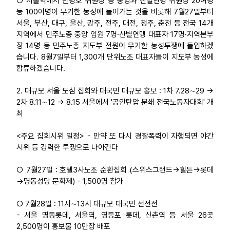
○ 서울역에서 단병호 위원장 등 중앙과 산별연맹 위원장 20여명
등 100여명이 무기한 농성에 들어가는 것을 비롯해 7월27일부터
업무
서울, 부산, 대구, 울산, 광주, 전주, 대전, 청주, 춘천 등 전국 14개
지역에서 민주노총 중앙 임원 7명·산별연맹 대표자 17명·지역본부
장 14명 등 민주노총 지도부 전원이 무기한 농성투쟁에 돌입하겠
습니다. 8월7일부터 1,300개 단위노조 대표자들이 지도부 농성에
합류하겠습니다.
2. 대규모 서울 도심 집회와 대국민 대규모 홍보 : 1차 7.28∼29 →
2차 8.11∼12 → 8.15 서울에서 '공안탄압 분쇄 전국노동자대회' 개
최
<주요 집회시위 일정> - 만약 또 다시 경찰폭력이 자행되면 야간
시위 등 강력한 투쟁으로 나아간다
○ 7월27일 : 호텔3사노조 순환집회 (스위스그랜드→힐튼→롯데
→명동성당 문화제) - 1,500명 참가
○ 7월28일 : 11시∼13시 대규모 대국민 선전전
- 서울 명동롯데, 서울역, 영등포 롯데, 신촌역 등 서울 26곳
2,500명이 홍보물 10만장 배포