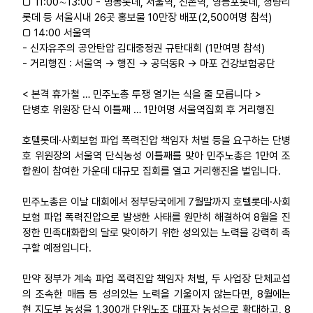
□ 11:00∼13:00 - 명동롯데, 서울역, 신촌역, 영등포롯데, 청량리
롯데 등 서울시내 26곳 홍보물 10만장 배포(2,500여명 참석)
업무
□ 14:00 서울역
- 신자유주의 공안탄압 김대중정권 규탄대회 (1만여명 참석)
- 거리행진 : 서울역 → 행진 → 공덕동R → 마포 건강보험공단
< 본격 휴가철 … 민주노총 투쟁 열기는 식을 줄 모릅니다 >
단병호 위원장 단식 이틀째 … 1만여명 서울역집회 후 거리행진
호텔롯데·사회보험 파업 폭력진압 책임자 처벌 등을 요구하는 단병
호 위원장의 서울역 단식농성 이틀째를 맞아 민주노총은 1만여 조
합원이 참여한 가운데 대규모 집회를 열고 거리행진을 벌입니다.
민주노총은 이날 대회에서 정부당국에게 7월말까지 호텔롯데·사회
보험 파업 폭력진압으로 발생한 사태를 원만히 해결하여 8월을 진
정한 민족대화합의 달로 맞이하기 위한 성의있는 노력을 강력히 촉
구할 예정입니다.
만약 정부가 계속 파업 폭력진압 책임자 처벌, 두 사업장 단체교섭
의 조속한 매듭 등 성의있는 노력을 기울이지 않는다면, 8월에는
현 지도부 농성을 1,300개 단위노조 대표자 농성으로 확대하고, 8