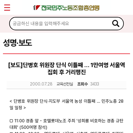
*
Sketchbook5, 스케치북5
마이페이지
소개
<
소식
성명·보도
Sketchbook5, 스케치북5
공지사항
[보도]단병호 위원장 단식 이틀째 … 1만여명 서울역
성명·보도
집회 후 거리행진
기타 공고
2000.07.28
교육선전실
조회수
3433
노동상담
< 단병호 위원장 단식·지도부 서울역 농성 이틀째 … 민주노총 28
일 일정 >
자료
□ 11:00 경총 앞 - 호텔롯데노조 주최 '성희롱 비호하는 경총 규탄
대회' (500여명 참석)
부설기관