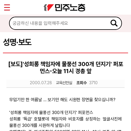
*
Sketchbook5, 스케치북5
마이페이지
소개
<
소식
성명·보도
Sketchbook5, 스케치북5
공지사항
[보도]'성희롱 책임자에 물풍선 300개 던지기' 퍼포
성명·보도
먼스-오늘 11시 경총 앞
기타 공고
2000.07.28
교육선전실
조회수
3710
노동상담
무덥기만 한 여름날 … 보기만 해도 시원한 장면을 찾으십니까?
자료
'성희롱 책임자에 물풍선 300개 던지기' 퍼포먼스
성희롱 '특급' 호텔롯데 책임자와 비호자를 상징하는 얼굴사진에
물풍선 300개를 시원하게 날립니다
부설기관