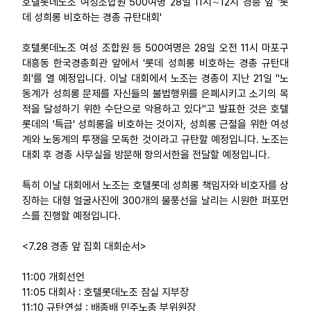
호텔롯데노조 여성조합원 500여명 28일 11시∼12시 경총 앞 '롯
데 성희롱 비호하는 경총 규탄대회'
업무
호텔롯데노조 여성 조합원 등 500여명은 28일 오전 11시 마포구
대흥동 한국경총회관 앞에서 '롯데 성희롱 비호하는 경총 규탄대
회'를 열 예정입니다. 이날 대회에서 노조는 경총이 지난 21일 "노
동계가 성희롱 문제를 자신들의 불법행위를 은폐시키고 소기의 목
적을 달성하기 위한 수단으로 악용하고 있다"고 발표한 것은 호텔
롯데의 '특급' 성희롱을 비호하는 것이자, 성희롱 근절을 위한 여성
계와 노동계의 투쟁을 모독한 것이라고 규탄할 예정입니다. 노조는
대회 후 경총 사무실을 방문해 항의서한을 전달할 예정입니다.
특히 이날 대회에서 노조는 호텔롯데 성희롱 책임자와 비호자를 상
징하는 대형 얼굴사진에 300개의 물풍선을 날리는 시원한 퍼포먼
스를 진행할 예정입니다.
<7.28 경총 앞 집회 대회순서>
11:00 개회선언
11:05 대회사 : 호텔롯데노조 잠실 지부장
11:10 규탄연설 : 배종배 민주노총 부위원장