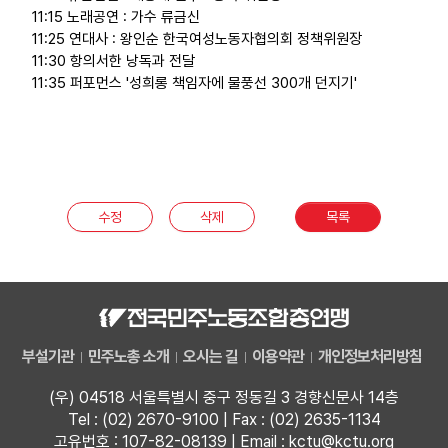
11:15 노래공연 : 가수 류금신
11:25 연대사 : 왕인순 한국여성노동자협의회 정책위원장
11:30 항의서한 낭독과 전달
11:35 퍼포먼스 '성희롱 책임자에 물풍선 300개 던지기'
수정
삭제
목록
부설기관
민주노총 소개
오시는 길
이용약관
개인정보처리방침
(우) 04518 서울특별시 중구 정동길 3 경향신문사 14층
Tel : (02) 2670-9100 | Fax : (02) 2635-1134
고유번호 : 107-82-08139 | Email : kctu@kctu.org