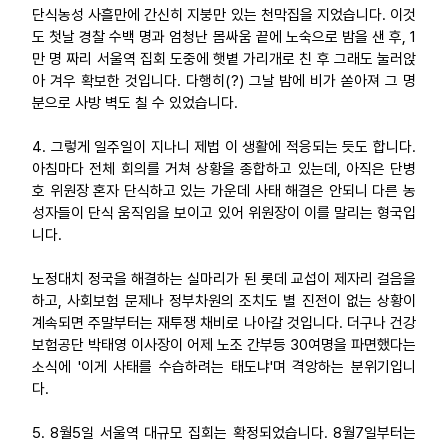
단식농성 사흘만에 간신히 지붕만 있는 천막집을 지었습니다. 이것
도 첫날 경찰 수백 명과 엄청난 몸싸움 끝에 노숙으로 밤을 샌 후, 1
만 명 짜리 서울역 집회 도중에 햇볕 가리개로 친 후 그래도 눌러앉
아 겨우 확보한 것입니다. 다행히(?) 그날 밤에 비가 쏟아져 그 명
분으로 사방 벽도 칠 수 있었습니다.
4. 그렇게 일주일이 지나니 제법 이 생활에 적응되는 듯도 합니다.
아침마다 전체 회의를 거쳐 상황을 종합하고 있는데, 아직은 단병
호 위원장 혼자 단식하고 있는 가운데 사태 해결은 안되니 다른 농
성자들이 단식 움직임을 보이고 있어 위원장이 이를 말리는 형국입
니다.
노정대치 정국을 해결하는 실마리가 된 롯데 교섭이 제자리 걸음을
하고, 사회보험 문제나 정부차원의 조치도 별 진전이 없는 상황이
계속되면 주말부터는 재투쟁 채비로 나아갈 것입니다. 더구나 건강
보험공단 박태영 이사장이 어제 노조 간부등 30여명을 파면했다는
소식에 '이게 사태를 수습하려는 태도냐'며 격앙하는 분위기입니
다.
5. 8월5일 서울역 대규모 집회는 확정되었습니다. 8월7일부터는