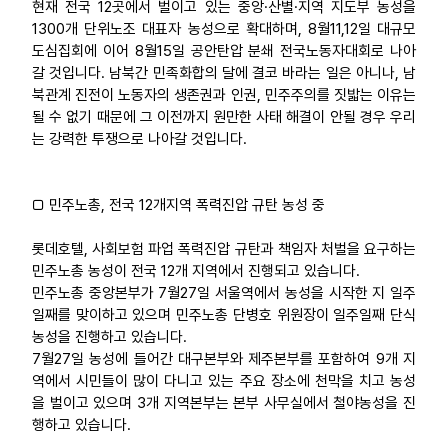
현재 전국 12곳에서 벌이고 있는 중앙·산별·지역 지도부 농성을
1300개 단위노조 대표자 농성으로 확대하며, 8월11,12일 대규모
도심집회에 이어 8월15일 공안탄압 분쇄 전국노동자대회로 나아
갈 것입니다. 남북간 민족화합의 달에 결코 바라는 일은 아니나, 남
북관계 진전이 노동자의 생존권과 인권, 민주주의를 짓밟는 이유는
될 수 없기 때문에 그 이전까지 원만한 사태 해결이 안될 경우 우리
는 강력한 투쟁으로 나아갈 것입니다.
□ 민주노총, 전국 12개지역 폭력진압 규탄 농성 중
롯데호텔, 사회보험 파업 폭력진압 규탄과 책임자 처벌을 요구하는
민주노총 농성이 전국 12개 지역에서 진행되고 있습니다.
민주노총 중앙본부가 7월27일 서울역에서 농성을 시작한 지 일주
일째를 맞이하고 있으며 민주노총 단병호 위원장이 일주일째 단식
농성을 진행하고 있습니다.
7월27일 농성에 들어간 대구본부와 제주본부를 포함하여 9개 지
역에서 시민들이 많이 다니고 있는 주요 장소에 천막을 치고 농성
을 벌이고 있으며 3개 지역본부는 본부 사무실에서 철야농성을 진
행하고 있습니다.