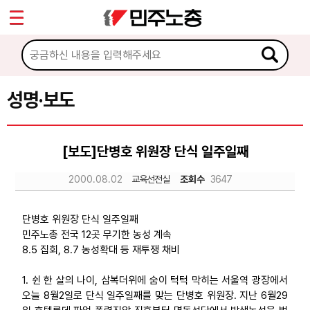
*
Sketchbook5, 스케치북5
마이페이지
소개
<
소식
성명·보도
Sketchbook5, 스케치북5
공지사항
[보도]단병호 위원장 단식 일주일째
성명·보도
2000.08.02
교육선전실
조회수
3647
기타 공고
노동상담
단병호 위원장 단식 일주일째
민주노총 전국 12곳 무기한 농성 계속
8.5 집회, 8.7 농성확대 등 재투쟁 채비
자료
1. 쉰 한 살의 나이, 삼복더위에 숨이 턱턱 막히는 서울역 광장에서
오늘 8월2일로 단식 일주일째를 맞는 단병호 위원장. 지난 6월29
부설기관