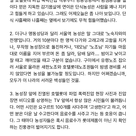
일 호텔롯데 파업 폭력진압 직후부터 명동성당에서 밤샘농성을 벌
이다 얻은 지독한 감기몸살에 연이은 단식농성은 사람을 꽤나 지키
업무
고 힘들게 하고 있습니다. 그래도 어제오늘은 좀 나아 보입니다. 단
식 사흘째와 나흘째는 옆에서 보기에도 무척 힘들어했습니다.
2. 더구나 명동성당과 달리 서울역 농성은 말 그대로 '노숙자와의
전쟁'입니다. 거의 10분마다 한 명씩 다가와 고래고래 고함을 치거
나, 무작정 농성장으로 돌진하거나, '데모님' '노조님' 자기들 마음
대로 이름을 지어 부르며 돈 좀 달라, 담배 달라…. 밤이고 낮이고
잘 때고 깨어있을 때고 구분이 없습니다. 구미에서 유령노조 잡으
러 서울로 올라온 새한노조와 호텔롯데노조원들이 밤샘 경비를 서
지 않았다면 농성을 불가능할 정도입니다. 하지만 어쩌겠습니까,
모두가 이 나라의 서러운 백성들인 것을.
3. 농성장 앞에 진열된 호텔롯데 파업 폭력진압 현장 사진과 진압
장면 비디오를 상영하는 TV 앞에서 항상 많은 시민들이 몰려듭니
다. 어떤 시민은 요구르트 100개를 사다주며 '고생한다'고 하고, 어
떤 분은 더운 날 수고한다며 음료수를 사주고 가는 등 호응이 큽니
다. 그 때마다 농성자들은 혹시 음료수가 롯데제품이 아닌 지 확인
하는 진풍경이 벌어지기도 합니다.