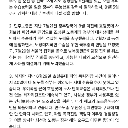
주·수원·춘천 등 전국 12개 시도 농성돌입 9일째를 맞는 오늘 우리
는 수습능력을 잃은 정부의 무능함을 강력히 질타하면서, 8월15일
업무
까지 강력한 대정부 투쟁에 나설 것을 밝힙니다.
2. 민주노총은 지난 7월21일 정부당국에 8월 이전에 호텔롯데·사
회보험 파업 폭력진압으로 조성된 노동계와 정부의 대치상태를 원
만하게 수습하기 위한 성실한 노력을 촉구했습니다. 7월27일 농성
에 돌입하면서, 노정대치국면 수습을 위한 국무총리 면담을 요청했
고, 7월29일 서울역 집회를 끝으로 남북장관급회담장 집회를 취소
하는 등 대정부 집회를 중단하고, 가능한 대화와 교섭으로 원만하
게 사태를 해결하기 위해 노력했습니다.
3. 하지만 지난 6월29일 호텔롯데 파업 폭력진압 사건이 일어난
지 40일이 다 되도록 정부는 성의있는 사태 수습을 하지 못하고 있
습니다. 우여곡절 끝에 호텔롯데 노사 단체교섭은 시작되었으나 진
전 없는 제자리걸음만 계속하고 있고, 사실상 정부가 사용주로 있
는 건강보험공단은 노조말살을 위한 무더기 해고와 노조음해공작
만을 되풀이하고 있습니다. 민주노총 위원장 강제연행과 구타에 대
한 단 한마디 사과도 없고, 파업 폭력진압 책임자 이무영 경찰청장
과 이를 방치한 최선정 노동부 장관 해임 요구도 아무런 응답이 없
습니다.