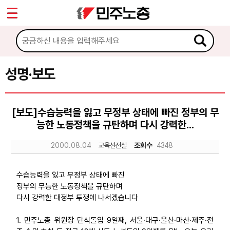
*
Sketchbook5, 스케치북5
마이페이지
소개
<
소식
성명·보도
Sketchbook5, 스케치북5
공지사항
[보도]수습능력을 잃고 무정부 상태에 빠진 정부의 무
성명·보도
능한 노동정책을 규탄하며 다시 강력한...
기타 공고
2000.08.04
교육선전실
조회수
4348
노동상담
수습능력을 잃고 무정부 상태에 빠진
정부의 무능한 노동정책을 규탄하며
자료
다시 강력한 대정부 투쟁에 나서겠습니다
1. 민주노총 위원장 단식돌입 9일째, 서울·대구·울산·마산·제주·전
부설기관