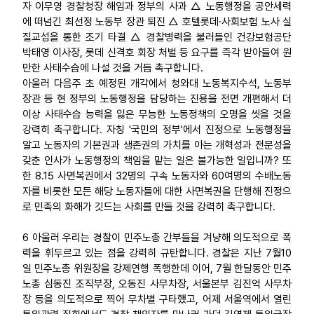
자 이무영 경찰청장 해임과 정부의 사과 △ 노동행정을 공안세력
에 떠넘긴 최선정 노동부 장관 퇴진 △ 호텔롯데·사회보험 노사 실
질교섭을 통한 조기 타결 △ 경찰병력을 불러들인 건강보험공단
박태영 이사장, 롯데 신격호 회장 처벌 등 요구를 즉각 받아들여 원
만한 사태수습에 나설 것을 거듭 촉구합니다.
아울러 다음주 초 예정된 개각에서 청와대 노동복지수석, 노동부
장관 등 현 정부의 노동행정을 담당하는 진용을 전면 개편해서 더
이상 사태수습 능력을 잃은 무능한 노동정책의 오명을 씻을 것을
강력히 촉구합니다. 자칭 '국민의 정부'에서 진정으로 노동행정을
알고 노동자의 기본권과 생존권의 가치를 아는 개혁성과 전문성을
갖춘 인사가 노동행정의 책임을 맡는 일은 불가능한 일입니까? 또
한 8.15 사면복권에서 32명의 구속 노동자와 60여명의 수배노동
자를 비롯한 모든 해당 노동자들에 대한 사면복권을 단행해 진정으
로 민족의 화해가 깃드는 사회를 만들 것을 강력히 촉구합니다.
6 아울러 우리는 경찰이 민주노총 간부들을 겨냥해 의도적으로 폭
력을 휘두르고 있는 점을 강력히 규탄합니다. 경찰은 지난 7월10
일 민주노총 위원장을 강제연행 폭행한데 이어, 7월 한달동안 민주
노총 심동진 조직부장, 오동진 사무차장, 서울본부 김진억 사무차
장 등을 의도적으로 찍어 무차별 구타했고, 어제 서울역에서 열린