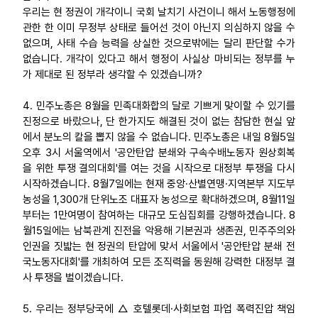
우리는 현 정권이 개각이니 국회 날치기 사건이니 해서 노동행정에
관한 한 이미 무정부 상태로 들어선 것이 아닌지 의심하지 않을 수
없으며, 사태 수습 능력을 상실한 것으로밖에는 달리 판단할 수가
없습니다. 개각이 있다고 해서 행정이 사실상 마비되는 정부를 누
가 제대로 된 정부라 생각할 수 있겠습니까?
4. 민주노총은 8월을 민족대화합의 달로 기쁘게 맞이할 수 있기를
진정으로 바랐으나, 단 한가지도 해결된 것이 없는 참담한 현실 앞
에서 분노의 칼을 뽑지 않을 수 없습니다. 민주노총은 내일 8월5일
오후 3시 서울역에서 '공안탄압 분쇄와 구속수배노동자 원상회복
을 위한 투쟁 결의대회'를 여는 것을 시작으로 대정부 투쟁을 다시
시작하겠습니다. 8월7일에는 현재 중앙·산별연맹·지역본부 지도부
농성을 1,300개 단위노조 대표자 농성으로 확대하겠으며, 8월11일
부터는 1만여명이 참여하는 대규모 도심집회를 강행하겠습니다. 8
월15일에는 남북관계 진전을 악용해 기본권과 생존권, 민주주의와
인권을 짓밟는 현 정권의 탄압에 맞서 서울에서 '공안탄압 분쇄 전
국노동자대회'를 개최하여 모든 조직력을 동원해 강력한 대정부 결
사 투쟁을 벌이겠습니다.
5. 우리는 정부당국에 △ 호텔롯데·사회보험 파업 폭력진압 책임