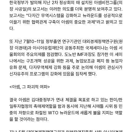
한국정부가 발의해 지난 2차 정상회의 때 설치된 아셈비전그룹(의
장 사공일)의 보고서는 이러한 의도를 더욱 분명히 보여주고 있다.
보고서는 "다자간 무역시스템을 강화하고 뉴라운드를 성공적으로
이끌기 위한 협력관계 구축이 아셈의 중요한 과제"라고 밝히고 있
다.
또 지난 7월10~11일 정부출연 연구기관인 대외경제정책연구원(원
장 이경태)과 아시아유럽재단이 공동주최한 국제세미나는 아셈 서
울회의의 주요의제를 점검했다. 도노반 IMF과장도 참가한 이 세미
나에서는 구조개혁 성공을 위한 과제, 농업보조금 폐지 등 농업자
유화 문제, 다자무역체제 강화 등을 주로 논의해 아셈의 관심사가
신자유주의 프로그램의 강화에 있음을 짐작케 했다.
<아셈, 그 파괴적 여파>
결국 아셈은 김대중정부가 연내 체결을 목표로 하고 있는 한미/한
일투자협정의 촉매제역할을 함과 동시에 지난해 시애틀 시위 등 민
중의 저항으로 좌절된 WTO 뉴라운드에 새롭게 불을 지피는 역할
을 할 것이라는 점이다.