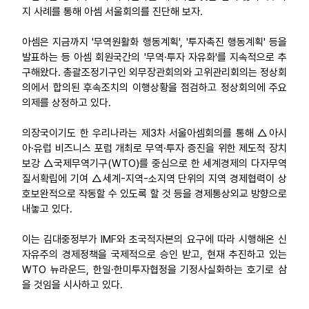
지 사례를 통해 아셈 서울회의를 진단해 보자.
아셈은 지금까지 '무역원활화 행동계획', '투자촉진 행동계획' 등을
발표하는 등 아셈 회원국간의 '무역·투자 자유화'를 지속적으로 추
구해왔다. 총괄조정기구인 외무장관회의와 고위관리회의는 정상회
의에서 합의된 후속조치의 이행상황을 점검하고 정상회의에 주요
의제를 상정하고 있다.
의장국이기도 한 우리나라는 제3차 서울아셈회의를 통해 △아시
아·유럽 비즈니스 포럼 개최로 무역·투자 증진을 위한 제도적 장치
보강 △국제무역기구(WTO)를 중심으로 한 세계경제의 다자무역
질서확립에 기여 △세계-지역-소지역 단위의 지역 경제협력이 상
호보완적으로 작동할 수 있도록 할 것 등을 경제통상외교 방향으로
내놓고 있다.
이는 김대중정부가 IMF와 초국적자본의 요구에 따라 시행해온 신
자유주의 경제정책을 국제적으로 승인 받고, 현재 추진하고 있는
WTO 뉴라운드, 한일·한미투자협정을 기정사실화하는 호기로 삼
을 것임을 시사하고 있다.