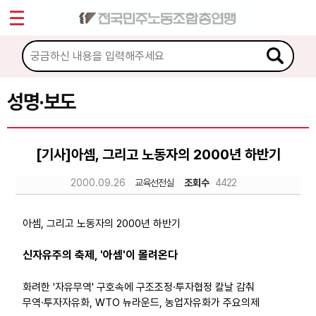
*
Sketchbook5, 스케치북5
마이페이지
소개
<
소식
성명·보도
Sketchbook5, 스케치북5
공지사항
[기사]아셈, 그리고 노동자의 2000년 하반기
성명·보도
2000.09.26
교육선전실
조회수
4422
기타 공고
노동상담
아셈, 그리고 노동자의 2000년 하반기
신자유주의 축제, '아셈'이 몰려온다
자료
화려한 '자유무역' 구호속에 구조조정·투자협정 칼날 감춰
무역·투자자유화, WTO 뉴라운드, 농업자유화가 주요의제
부설기관