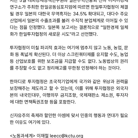
지난 5월 대외경제정책연구원과 일본무역진흥회 산하 아시아경제
연구소가 주최한 한일공동심포지엄에 따르면 한일투자협정이 체결
될 경우 일본의 대한국 무역흑자는 34.5% 확대되고, 대다수 주요
산업에서 일본의 수출초과를 불러 수직적 분업체계로 이어질 수 있
다는 점을 인정했다. 일본쪽 보고서는 결론적으로 "일한경제 일체
화가 한일투자협정의 새로운 시도"라고 선언했다.
투자협정이 미칠 파괴적 효과는 여기에 멈추지 않고 노동, 농업, 문
화 등 폭넓게 확산된다. 더 이상 스크린쿼터제를 유지할 수도, 농업
등 산업보호를 위한 보조금을 지급할 수도 없다. 노동법상의 권리
를 주장할 수도 없고 정리해고를 무한정 인정해야 하는 것이다.
한마디로 투자협정은 초국적기업에게 국가와 같은 위상과 권력을
보장해주는 제도라고 할 수 있는데, 이를 위해 투자협정은 외국자
본의 내국민대우, 이행의무 금지조항, 국제재판소 제소권, 투자자
에 대한 면책특권조항 등을 포함한다.
신자유주의 축제라 할만한 아셈에 맞서 민중의 행동과 연대가 필요
한 이유도 여기에 있다.
<노동과세계> 이재철 leecc@kctu.org