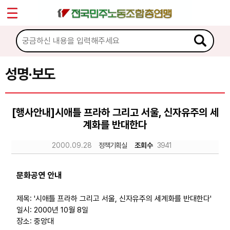
*
Sketchbook5, 스케치북5
마이페이지
소개
<
소식
성명·보도
Sketchbook5, 스케치북5
공지사항
[행사안내]시애틀 프라하 그리고 서울, 신자유주의 세
성명·보도
계화를 반대한다
기타 공고
2000.09.28
정책기획실
조회수
3941
노동상담
문화공연 안내
자료
제목: '시애틀 프라하 그리고 서울, 신자유주의 세계화를 반대한다'
일시: 2000년 10월 8일
장소: 중앙대
부설기관