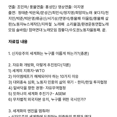
연출: 조민하/ 풍물연출: 홍성민/ 영상연출: 이지영
업무
출연: 정태춘·박은옥/문성근/최민식/정지영/희망의노래 꽃다지/천
지인/박준/박은영/류금신/서기상/연영석/풍물패 터울림/풍물패 살
판/노동자뉴스제작단/지하철 노래패 소리물결/환경운동연합노래
모임 솔바람/ 참여연대 노래모임 참좋다/수도권노동자율동패. 끝.
자료집 내용
1. 신자유주의 세계화는 누구를 이롭게 하는가?(총론)
2. 자유화 개방화, 이렇게 추진된다(각론)
1) 세계의 지휘자-WTO
2) 아이엠에프가 해체되어야 하는 10가지 이유
3) 대외종속 심화, 노동자 민중의 삶의 위기 - 한미/한일 투자협정
4) 밑바닥을 향한 경쟁- 자유무역협정
5) 또하나의 세계화 추진기구- ASEM
6) 무차별적 외국자본 유치, 누구를 위한 국시인가?
3. 세계화의 엔진을 멈춰라!
- 신자유주의 세계화에 도전하는 민중들의 투쟁과 연대