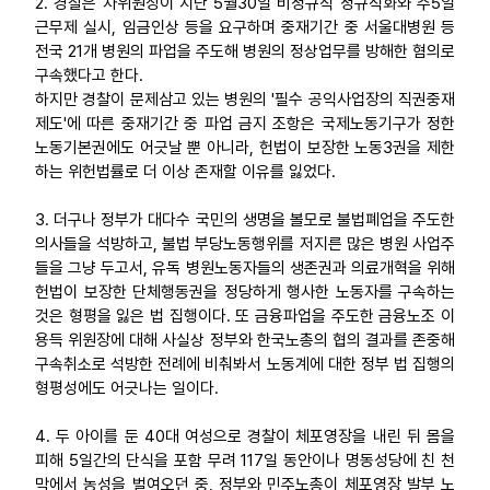
2. 경찰은 차위원장이 지난 5월30일 비정규직 정규직화와 주5일
근무제 실시, 임금인상 등을 요구하며 중재기간 중 서울대병원 등
업무
전국 21개 병원의 파업을 주도해 병원의 정상업무를 방해한 혐의로
구속했다고 한다.
하지만 경찰이 문제삼고 있는 병원의 '필수 공익사업장의 직권중재
제도'에 따른 중재기간 중 파업 금지 조항은 국제노동기구가 정한
노동기본권에도 어긋날 뿐 아니라, 헌법이 보장한 노동3권을 제한
하는 위헌법률로 더 이상 존재할 이유를 잃었다.
3. 더구나 정부가 대다수 국민의 생명을 볼모로 불법폐업을 주도한
의사들을 석방하고, 불법 부당노동행위를 저지른 많은 병원 사업주
들을 그냥 두고서, 유독 병원노동자들의 생존권과 의료개혁을 위해
헌법이 보장한 단체행동권을 정당하게 행사한 노동자를 구속하는
것은 형평을 잃은 법 집행이다. 또 금융파업을 주도한 금융노조 이
용득 위원장에 대해 사실상 정부와 한국노총의 협의 결과를 존중해
구속취소로 석방한 전례에 비춰봐서 노동계에 대한 정부 법 집행의
형평성에도 어긋나는 일이다.
4. 두 아이를 둔 40대 여성으로 경찰이 체포영장을 내린 뒤 몸을
피해 5일간의 단식을 포함 무려 117일 동안이나 명동성당에 친 천
막에서 농성을 벌여오던 중, 정부와 민주노총이 체포영장 발부 노