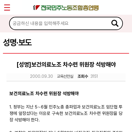
*
Sketchbook5, 스케치북5
마이페이지
소개
<
소식
성명·보도
Sketchbook5, 스케치북5
공지사항
[성명]보건의료노조 차수련 위원장 석방해야
성명·보도
2000.09.30
교육선전실
조회수
3151
기타 공고
노동상담
보건의료노조 차수련 위원장 석방해야
1. 정부는 지난 5∼6월 민주노총 총파업과 보건의료노조 임단협 투
자료
쟁에 앞장섰다는 이유로 구속한 보건의료노조 차수련 위원장을 당
장 석방해야 한다.
부설기관