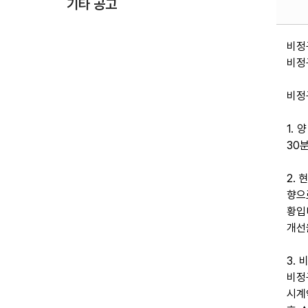
기타 공고
비정
비정
비정규
1.
30
2.
향으
황입
개선
3.
비정
시계