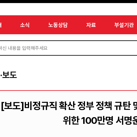
개
소식
노동상담
자료
부설기관
·보도
[보도]비정규직 확산 정부 정책 규탄
위한 100만명 서명