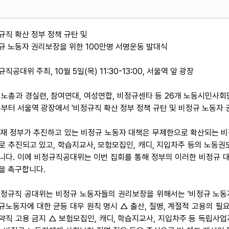
규직 확산 정부 정책 규탄 및
규 노동자 권리보장을 위한 100만명 서명운동 발대식
직공대위 주최, 10월 5일(목) 11:30-13:00, 서울역 앞 광장
 양 노총과 경실련, 참여연대, 여성연합, 비정규센타 등 26개 노동시민사회단
분부터 서울역 광장에서 '비정규직 확산 정부 정책 규탄 및 비정규 노동자 
 현재 정부가 추진하고 있는 비정규 노동자 대책은 무제한으로 확산되는 
로 추진되고 있고, 학습지교사, 모험모집인, 캐디, 지입차주 등의 노동
니다. 이에 비정규직공대위는 이번 집회를 통해 정부의 이러한 비정규 대
을 촉구합니다.
 비정규직 공대위는 비정규 노동자들의 권리보장을 위해서는 '비정규 노동
규노동자에 대한 균등 대우 원칙 명시 △ 출산, 질병, 계절적 고용의 필
약직 고용 금지 △ 보험모집인, 캐디, 학습지교사, 지입차주 등 독립사업