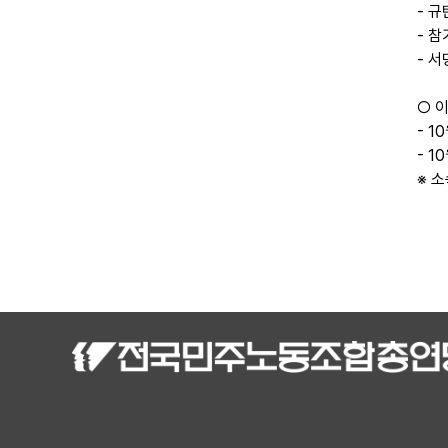
- 규
- 
- 
○ 
- 
- 1
※ 