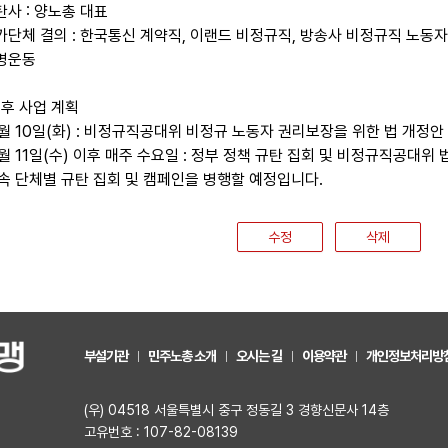
탄사 : 양노총 대표
참가단체 결의 : 한국통신 계약직, 이랜드 비정규직, 방송사 비정규직 노동자
서명운동
이후 사업 계획
10월 10일(화) : 비정규직공대위 비정규 노동자 권리보장을 위한 법 개정
0월 11일(수) 이후 매주 수요일 : 정부 정책 규탄 집회 및 비정규직공대위
소속 단체별 규탄 집회 및 캠페인을 병행할 예정입니다.
수정
삭제
부설기관
민주노총 소개
오시는 길
이용약관
개인정보처리방
(우) 04518 서울특별시 중구 정동길 3 경향신문사 14층
고유번호 : 107-82-08139