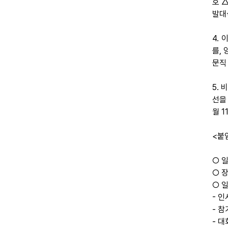
호 
발대
4.
를,
문직
5.
선을
월 
<붙
○ 일
○ 
○ 
- 
- 
- 