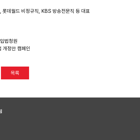
, 롯데월드 비정규직, KBS 방송전문직 등 대표
안 입법청원
 법 개정안 캠페인
목록
침