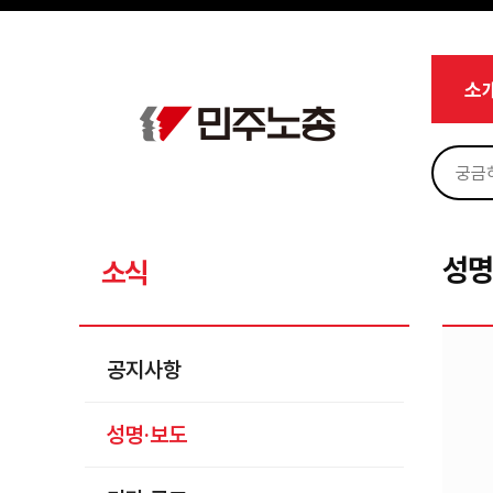
메뉴 건너뛰기
로그인
회원가입
Sketchbook5, 스케치북5
마이페이지
소개
소
<
소식
공지사항
Sketchbook5, 스케치북5
성명·보도
기타 공고
성명
소식
노동상담
자료
공지사항
부설기관
성명·보도
업무