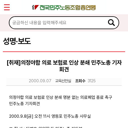
*
Sketchbook5, 스케치북5
마이페이지
소개
<
소식
성명·보도
Sketchbook5, 스케치북5
공지사항
[취재]의정야합 의료 보험료 인상 분쇄 민주노총 기자
성명·보도
회견
기타 공고
2000.09.07
교육선전실
조회수
3125
노동상담
의정야합 의료 보험료 인상 분쇄 명분 없는 의료폐업 종료 촉구
민주노총 기자회견
자료
2000.9.8[금] 오전 11시 영등포 민주노총 사무실
부설기관