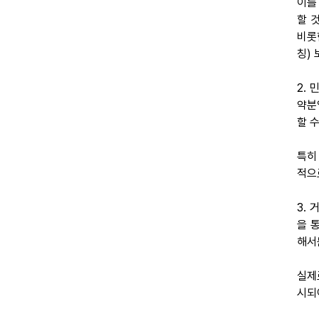
이를
할 
비롯
칭)
2.
약분
할 
특히
적으
3.
을 
해서
실제
시되