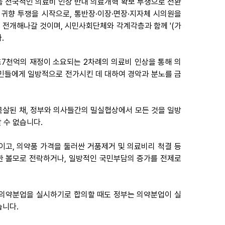
 전국적인 의료비 인상 반대 의료개혁 확보 투쟁으로 전환
 귀향 투쟁을 시작으로, 통반장·이장·면장·지자체 시의원을
게 전개해나갈 것이며, 시민사회단체와 각계각층과 함께 '(가
.
조7천억의 재정이 소요되는 2차례의 의료비 인상을 통해 의
서민들에게 일방적으로 전가시킨 데 대하여 경악과 분노를 금
묵살된 채, 정부와 의사들간의 밀실협상에서 모든 것을 일방
 수 없습니다.
이고, 의약품 가격을 둘러싼 거품제거 및 의료비리 척결 등
한 볼모로 전락하거나, 일방적인 국민부담의 증가를 전제로
 1일 의약분업을 실시하기로 합의할 때도 정부는 의약분업이 실
습니다.