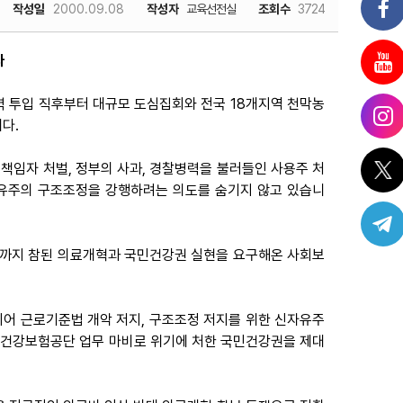
작성일
2000.09.08
작성자
교육선전실
조회수
3724
라
병력 투입 직후부터 대규모 도심집회와 전국 18개지역 천막농
다.
책임자 처벌, 정부의 사과, 경찰병력을 불러들인 사용주 처
자유주의 구조조정을 강행하려는 의도를 숨기지 않고 있습니
까지 참된 의료개혁과 국민건강권 실현을 요구해온 사회보
어 근로기준법 개악 저지, 구조조정 저지를 위한 신자유주
민건강보험공단 업무 마비로 위기에 처한 국민건강권을 제대