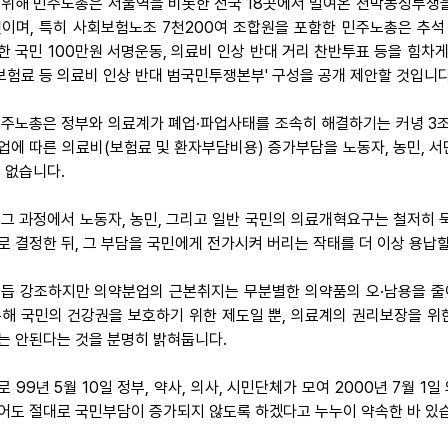
 위해 민주노총은 서울역을 비롯한 전국 18곳에서 벌여온 천막농성투쟁을
것이며, 특히 사회보험노조 7천200여 조합원을 포함한 민주노총은 추석
한 국민 100만원 서명운동, 의료비 인상 반대 거리 찬반투표 등을 힘차
 보험료 등 의료비 인상 반대 범국민투쟁본부' 구성을 공개 제안할 것입니다
 민주노총은 정부와 의료계가 폐업·파업사태를 조속히 해결하기는 커녕 3
업에 따른 의료비(보험료 및 환자부담비용) 증가부담을 노동자, 농민, 
수 없습니다.
 그 과정에서 노동자, 농민, 그리고 일반 국민의 의료개혁요구는 철저히 
로 결정한 뒤, 그 부담을 국민에게 전가시켜 버리는 작태를 더 이상 용납할
 거듭 강조하지만 의약분업의 근본취지는 무분별한 의약품의 오·남용을 줄
통해 국민의 건강권을 보호하기 위한 제도일 뿐, 의료계의 권리보장을 위
는 안된다는 것을 분명히 밝혀둡니다.
로 99년 5월 10일 정부, 약사, 의사, 시민단체가 모여 2000년 7월
어도 절대로 국민부담이 증가되지 않도록 하겠다고 누누이 약속한 바 있