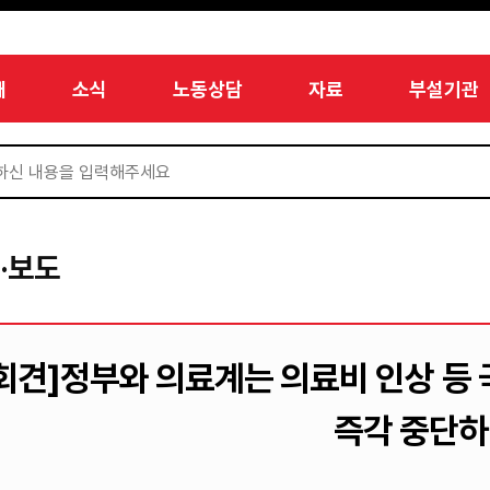
개
소식
노동상담
자료
부설기관
·보도
회견]정부와 의료계는 의료비 인상 등
즉각 중단