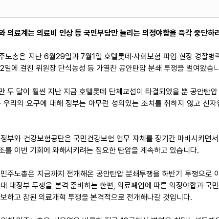
와 의료계는 의료비 인상 등 국민부담만 늘리는 의정야합을 즉각 중단하
 민주노총은 지난 6월29일과 7월1일 호텔롯데·사회보험 파업 현장 경찰
 22일에 걸친 위원장 단식농성 등 가열찬 공안탄압 분쇄 투쟁을 벌여왔습니
만 두 달이 훨씬 지난 지금 호텔롯데 단체교섭이 타결되었을 뿐 공안탄압 
등 우리의 요구에 대해 정부는 아무런 성의있는 조치를 취하지 않고 신
 정부와 건강보험공단은 국민건강보험 업무 자체를 장기간 마비시키면서
조를 이번 기회에 와해시키려는 집요한 탄압을 계속하고 있습니다.
 민주노총은 지금까지 전개해온 공안탄압 분쇄투쟁을 하반기 투쟁으로 이
반대 대정부 투쟁을 본격 준비하는 한편, 의료폐업에 따른 의정야합과 국
확보하고 참된 의료개혁 투쟁을 본격적으로 전개해나갈 것입니다.