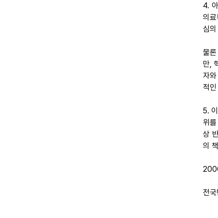
4.
의료
심의
물론
만,
자와
적인
5.
위를
상 
의 
200
전국