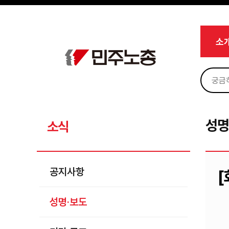
메뉴 건너뛰기
로그인
회원가입
Sketchbook5, 스케치북5
마이페이지
소개
소
<
소식
공지사항
Sketchbook5, 스케치북5
성명·보도
기타 공고
성명
소식
노동상담
자료
공지사항
[
부설기관
성명·보도
업무