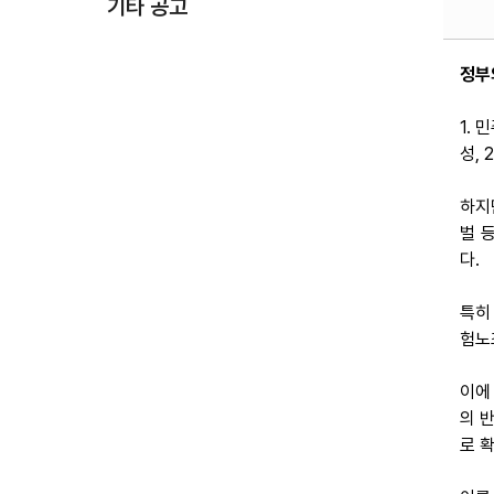
기타 공고
정부
1.
성,
하지
벌 
다.
특히
험노
이에
의 
로 