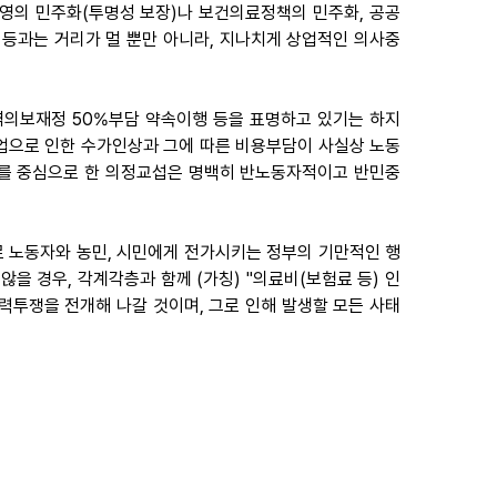
경영의 민주화(투명성 보장)나 보건의료정책의 민주화, 공공
등과는 거리가 멀 뿐만 아니라, 지나치게 상업적인 의사중
역의보재정 50%부담 약속이행 등을 표명하고 있기는 하지
폐업으로 인한 수가인상과 그에 따른 비용부담이 사실상 노동
구를 중심으로 한 의정교섭은 명백히 반노동자적이고 반민중
 노동자와 농민, 시민에게 전가시키는 정부의 기만적인 행
을 경우, 각계각층과 함께 (가칭) "의료비(보험료 등) 인
력투쟁을 전개해 나갈 것이며, 그로 인해 발생할 모든 사태