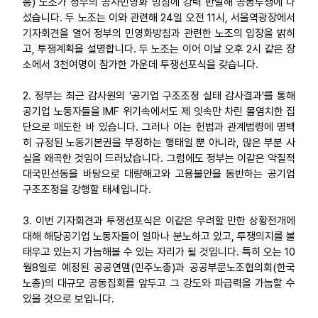
총) 노조가 정부의 공사민영화 방침에 강력 반발해 공동투쟁에 나
섰습니다. 두 노조는 이와 관련해 24일 오전 11시, 서울역광장에서
업무
기자회견을 열어 정부의 민영화방침과 관련한 노조의 입장을 밝히
고, 투쟁계획을 설명합니다. 두 노조는 이어 이날 오후 2시 같은 장
소에서 3천여명이 참가한 가운데 투쟁선포식을 갖습니다.
2. 정부는 최근 감사원의 '공기업 구조조정 실태 감사결과'를 통해
공기업 노동자들을 IMF 위기속에서도 제 잇속만 차린 몰염치한 집
단으로 매도한 바 있습니다. 그러나 이는 헌법과 관계법령에 명백
히 규정된 노동기본권을 부정하는 행태일 뿐 아니라, 많은 부분 사
실을 왜곡한 것임이 드러났습니다. 그럼에도 정부는 이같은 악질적
대국민선동을 바탕으로 대량해고와 고용불안을 동반하는 공기업
구조조정을 강행할 태세입니다.
3. 이번 기자회견과 투쟁선포식은 이같은 우려할 만한 상황전개에
대해 해당공기업 노동자들이 얼마나 분노하고 있고, 투쟁의지를 불
태우고 있는지 가늠해볼 수 있는 자리가 될 것입니다. 특히 오는 10
월8일로 예정된 공공연맴(민주노총)과 공공부문노조협의회(한국
노총)의 대규모 공동집회를 앞두고 그 강도와 파급력을 가늠할 수
있을 것으로 보입니다.