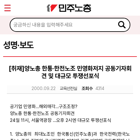
*
Sketchbook5, 스케치북5
마이페이지
소개
<
소식
성명·보도
Sketchbook5, 스케치북5
공지사항
[취재]양노총 한통·한전노조 민영화저지 공동기자회
성명·보도
견 및 대규모 투쟁선포식
기타 공고
2000.09.22
교육선전실
조회수
4314
노동상담
공기업 민영화…해외매각…구조조정?
양노총 한통·한전노조 공동기자회견
자료
24일 11시, 서울역광장 …오후 2시엔 대규모 투쟁선포식
1. 양노총의 최대노조인 한국통신(민주노총)과 한국전력(한국노
부설기관