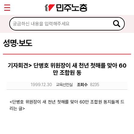
*
Sketchbook5, 스케치북5
마이페이지
소개
<
소식
성명·보도
Sketchbook5, 스케치북5
공지사항
기자회견> 단병호 위원장이 새 천년 첫해를 맞아 60
성명·보도
만 조합원 동
기타 공고
1999.12.30
교육선전실
조회수
8235
노동상담
<단병호 위원장이 새 천년 첫해를 맞아 60만 조합원 동지들께 드
리는 글>
자료
부설기관