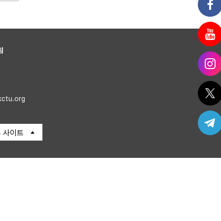
침
kctu.org
 사이트