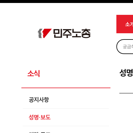
메뉴 건너뛰기
로그인
회원가입
마이페이지
소개
소
<
소식
공지사항
성명·보도
기타 공고
성명
소식
노동상담
자료
공지사항
부설기관
성명·보도
업무