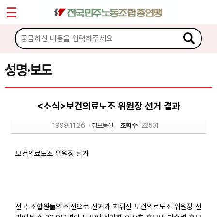
*
Sketchbook5, 스케치북5
마이페이지
소개
<
소식
성명·보도
Sketchbook5, 스케치북5
공지사항
<소식>보건의료노조 위원장 선거 결과
성명·보도
1999.11.26
정보통신
조회수
22501
기타 공고
노동상담
보건의료노조 위원장 선거
자료
전국 조합원들의 직선으로 선거가 치뤄진 보건의료노조 위원장 선
부설기관