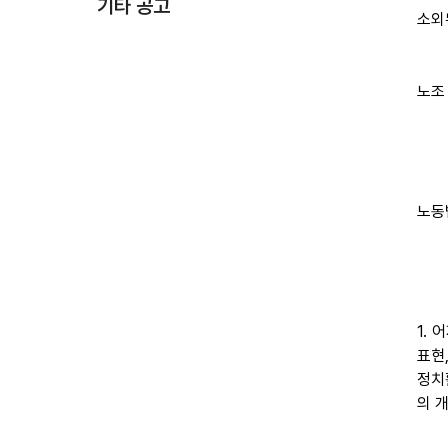
기타 공고
소외
노조
노동
1.
표현
정치
의 