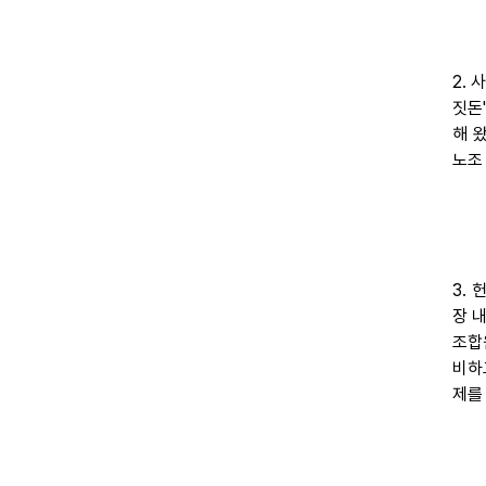
2.
짓돈
해 
노조
3.
장 
조합
비하
제를