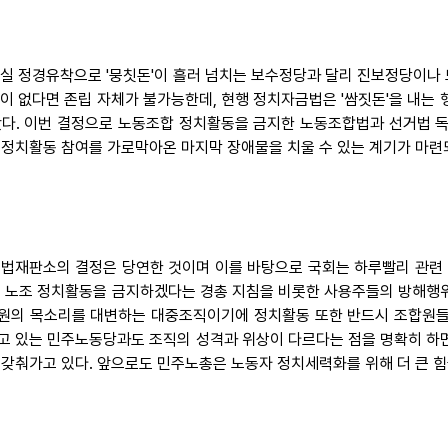
 사실 정경유착으로 '뭉칫돈'이 흘러 넘치는 보수정당과 달리 진보정당이나
'이 없다면 존립 자체가 불가능한데, 현행 정치자금법은 '쌈짓돈'을 내는
왔다. 이번 결정으로 노동조합 정치활동을 금지한 노동조합법과 선거법 독
 정치활동 참여를 가로막아온 마지막 장애물을 치울 수 있는 계기가 마련
 헌법재판소의 결정은 당연한 것이며 이를 바탕으로 국회는 하루빨리 관련 
내 노조 정치활동을 금지하겠다는 경총 지침을 비롯한 사용주들의 방해행위
원의 목소리를 대변하는 대중조직이기에 정치활동 또한 반드시 조합원들의 
고 있는 민주노동당과도 조직의 성격과 위상이 다르다는 점을 명확히 하면
 갖춰가고 있다. 앞으로도 민주노총은 노동자 정치세력화를 위해 더 큰 힘