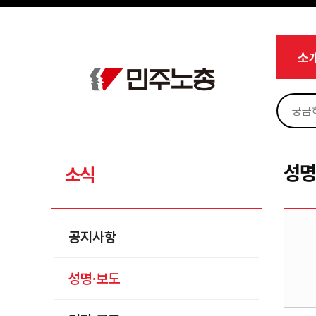
메뉴 건너뛰기
로그인
회원가입
Sketchbook5, 스케치북5
마이페이지
소개
소
<
소식
공지사항
Sketchbook5, 스케치북5
성명·보도
기타 공고
성명
소식
노동상담
자료
공지사항
부설기관
성명·보도
업무