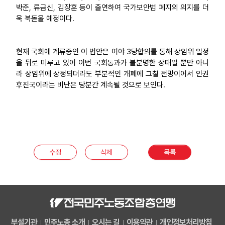
박준, 류금신, 김장훈 등이 출연하여 국가보안법 폐지의 의지를 더
욱 북돋울 예정이다.
현재 국회에 계류중인 이 법안은 여야 3당합의를 통해 상임위 일정
을 뒤로 미루고 있어 이번 국회통과가 불분명한 상태일 뿐만 아니
라 상임위에 상정되더라도 부분적인 개폐에 그칠 전망이어서 인권
후진국이라는 비난은 당분간 계속될 것으로 보인다.
수정
삭제
목록
부설기관
민주노총 소개
오시는 길
이용약관
개인정보처리방침