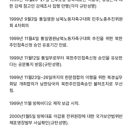
한 강제 참고인 강제조사 집행 만행(각각 규탄성명)
1999년 9월3일 통일염원 남북노동자축구대회 민주노총추진위원
회 4차회의
1999년 11월4일 통일염원남북노동자축구대회 추진을 위한 북한
주민접촉신청 승인 유효기간 만료.
1999년 11월12일 통일부로부터 북한주민접촉신청 승인을 유보한
다는 공문통지 받음(규탄성명).
1999년 11월23일~26일까지의 판문점합의 이행을 위한 북경실무
회담 개최합의가 남한당국의 북한주민접촉승인 불허조치로 무산
됨.
1999년 11월 방북비디오 제작 보급 시작.
2000년1월5일 방북대표 이갑용 전위원장에 대한 국가보안법위반
체포영장발부 사실확인(규탄성명).