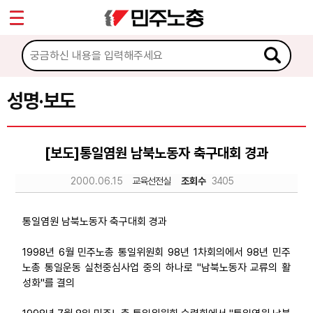
*
Sketchbook5, 스케치북5
마이페이지
소개
<
소식
성명·보도
Sketchbook5, 스케치북5
공지사항
[보도]통일염원 남북노동자 축구대회 경과
성명·보도
2000.06.15
교육선전실
조회수
3405
기타 공고
노동상담
통일염원 남북노동자 축구대회 경과
1998년 6월 민주노총 통일위원회 98년 1차회의에서 98년 민주
자료
노총 통일운동 실천중심사업 중의 하나로 "남북노동자 교류의 활
성화"를 결의
부설기관